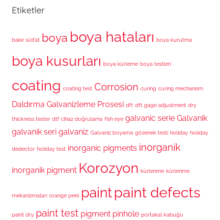
r
Etiketler
boya hataları
boya
bakır sülfat
boya kurutma
boya kusurları
boya kürleme
boya testleri
coating
Corrosion
coating test
curing
curing mechanism
Daldırma Galvanizleme Prosesi
dft
dft gage adjustment
dry
galvanic serie
Galvanik
thickness tester
dtf cihaz doğrulama
fish eye
galvanik seri
galvaniz
Galvaniz boyama
gözenek testi
holiday
holiday
inorganik
inorganic pigments
dedector
holiday test
Korozyon
inorganik pigment
kürlenme
kürlenme
paint defects
paint
mekanizmaları
orange peel
paint test
pigment
pinhole
paint dry
portakal kabuğu