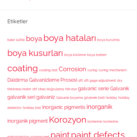
Etiketler
boya hataları
boya
bakır sülfat
boya kurutma
boya kusurları
boya kürleme
boya testleri
coating
Corrosion
coating test
curing
curing mechanism
Daldırma Galvanizleme Prosesi
dft
dft gage adjustment
dry
galvanic serie
Galvanik
thickness tester
dtf cihaz doğrulama
fish eye
galvanik seri
galvaniz
Galvaniz boyama
gözenek testi
holiday
holiday
inorganik
inorganic pigments
dedector
holiday test
Korozyon
inorganik pigment
kürlenme
kürlenme
paint defects
paint
mekanizmaları
orange peel