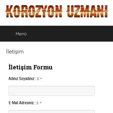
İçeriğe
atla
Menü
İletişim
İletişim Formu
Adınız Soyadınız
:
*
E-Mail Adresiniz
:
*